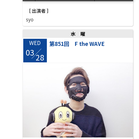
［ 出演者 ］
syo
水曜
WED
第851回 F the WAVE
03
/
28