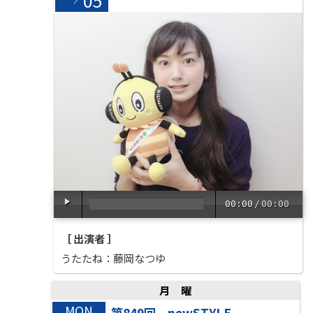
05
00:00
/
00:00
［ 出演者 ］
うたたね：藤岡なつゆ
月曜
MON
第849回 newSTYLE