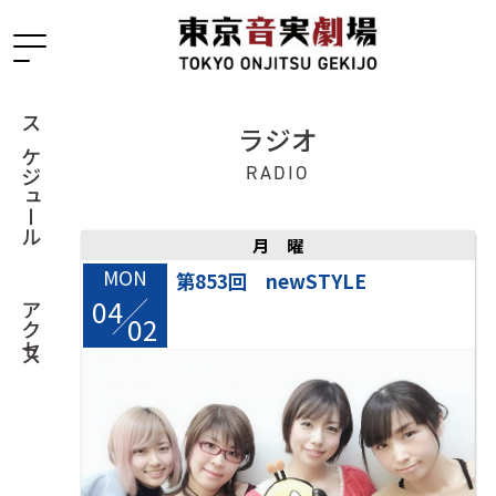
ラジオ
スケジュール
RADIO
月曜
MON
第853回 newSTYLE
04
/
アクセス
02