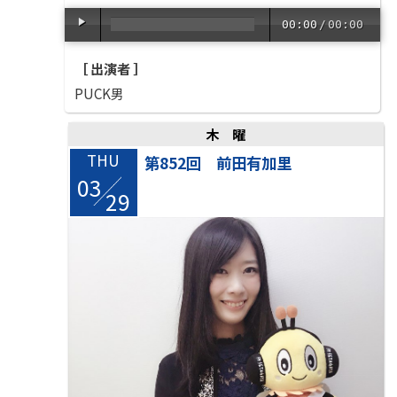
00:00
/
00:00
［ 出演者 ］
PUCK男
木曜
THU
第852回 前田有加里
03
/
29