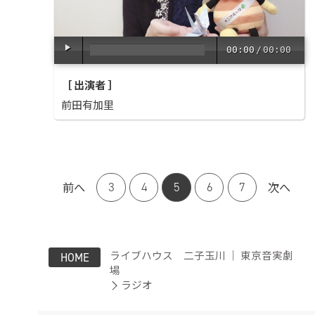
00:00
/
00:00
［ 出演者 ］
前田有加里
前へ
次へ
3
4
5
6
7
ライブハウス 二子玉川 ｜ 東京音実劇
HOME
場
ラジオ