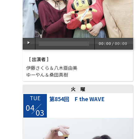
00:00
/
00:00
［ 出演者 ］
伊藤さくら＆八木亜由美
ゆーやん＆桑田真樹
火曜
TUE
第854回 F the WAVE
04
/
03