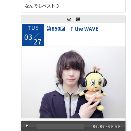
なんでもベスト３
火曜
TUE
第850回 F the WAVE
03
/
27
00:00
/
00:00