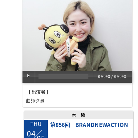
00:00
/
00:00
［ 出演者 ］
曲師夕貴
木曜
THU
第856回 BRANDNEWACTION
04
/