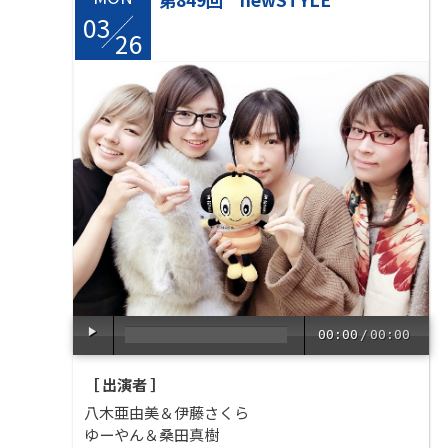
03
/
26
00:00
/
00:00
［ 出演者 ］
八木亜由美＆伊藤さくら
ゆーやん＆桑田真樹