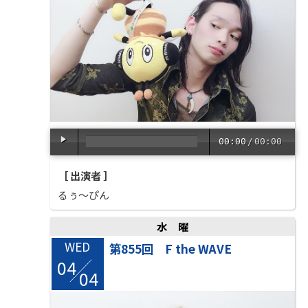
00:00
/
00:00
［ 出演者 ］
るぅ～ぴん
水曜
WED
第855回 F the WAVE
04
/
04