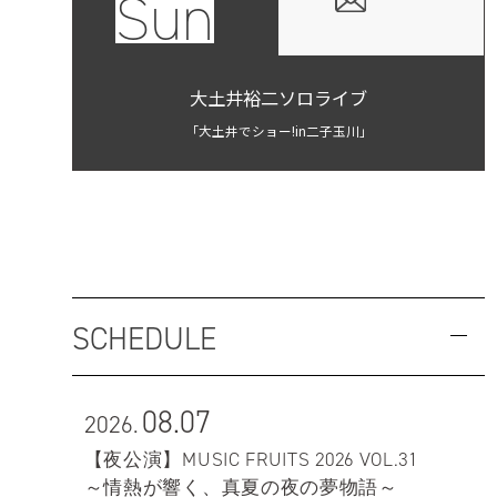
Sun
大土井裕二ソロライブ
「大土井でショー!in二子玉川」
SCHEDULE
08.07
2026.
【夜公演】MUSIC FRUITS 2026 VOL.31
～情熱が響く、真夏の夜の夢物語～