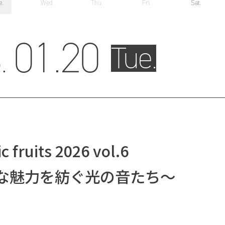
e.
Wed.
Thu.
Fri.
Sat.
01.
20
.
Tue.
c fruits 2026 vol.6
な魅力を紡ぐ光の音たち～