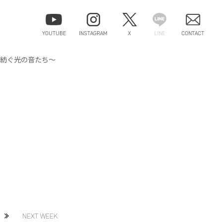
YOUTUBE
INSTAGRAM
X
LINE
CONTACT
な魅力を紡ぐ光の音たち～
NEXT WEEK