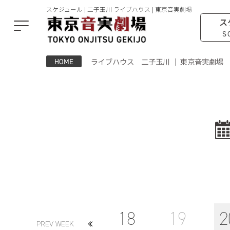
スケジュール | 二子玉川 ライブハウス | 東京音実劇場
ス
S
ライブハウス 二子玉川 ｜ 東京音実劇場
HOME
18
19
2
PREV WEEK