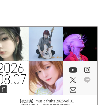
2026
08.07
ri
【夜公演】music fruits 2026 vol.31