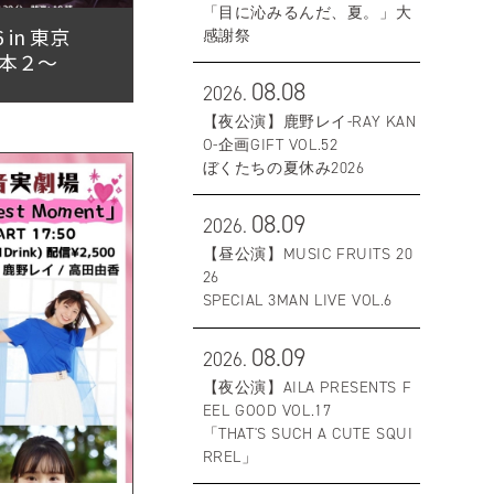
「目に沁みるんだ、夏。」大
6 in 東京
感謝祭
た日本２〜
08.08
2026.
【夜公演】鹿野レイ-RAY KAN
O-企画GIFT VOL.52
ぼくたちの夏休み2026
08.09
2026.
【昼公演】MUSIC FRUITS 20
26
SPECIAL 3MAN LIVE VOL.6
08.09
2026.
【夜公演】AILA PRESENTS F
EEL GOOD VOL.17
「THAT'S SUCH A CUTE SQUI
RREL」