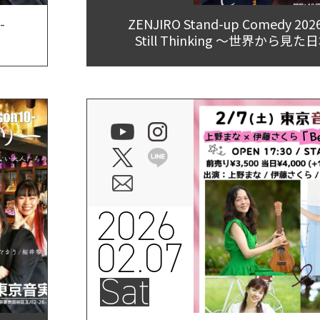
-
ZENJIRO Stand-up Comedy 202
Still Thinking 〜世界から見
2026
02.07
Sat