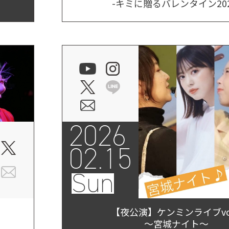
-キミに贈るバレンタイン202
2026
02.15
Sun
【夜公演】ケンミンライブvol
～宮城ナイト～