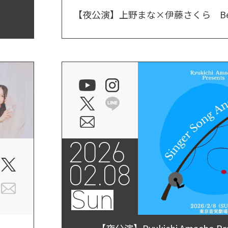
【夜公演】上野まな×伊藤さくら Best
2026
02.08
Sun
【夜公演】Ryukichi Amacho Pre