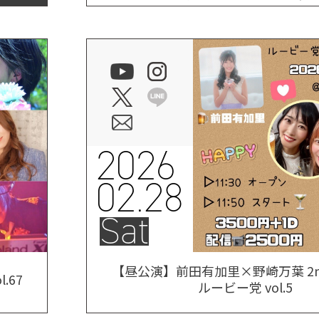
2026
02.28
Sat
【昼公演】前田有加里×野崎万葉 2
.67
ルービー党 vol.5