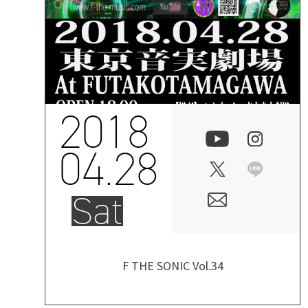
2018
04.28
Sat
F THE SONIC Vol.34