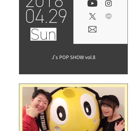
2018
04.29
Sun
J's POP SHOW vol.8