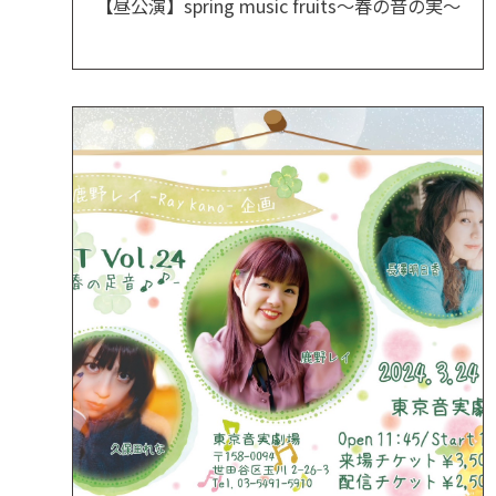
【昼公演】spring music fruits～春の音の実～