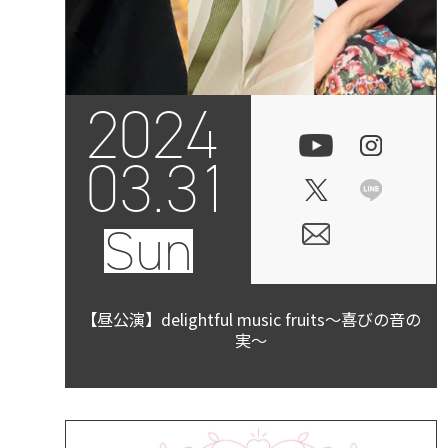
2024
03.31
Sun
【昼公演】delightful music fruits～喜びの音の
実～