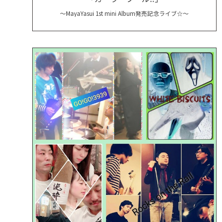
～MayaYasui 1st mini Album発売記念ライブ☆～