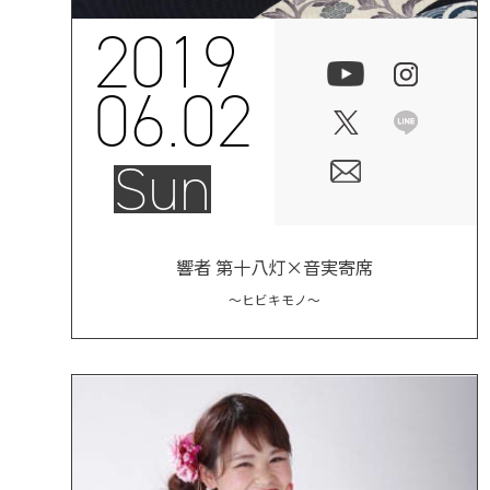
2019
06.02
Sun
響者 第十八灯×音実寄席
～ヒビキモノ～