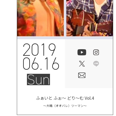
2019
06.16
Sun
ふぁいと ふぉ～ どり～む Vol.4
～大晴（オオバレ）ツーマン～