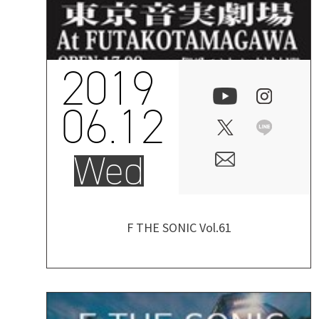
2019
06.12
Wed
F THE SONIC Vol.61