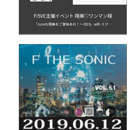
FI5VE主催イベント 翔美♡ワンマン翔
「Juneな翔美をご賞味あれ！〜2019」with スマイ
ルバンド