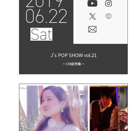
2019
06.22
Sat
J's POP SHOW vol.21
ーCM曲特集ー