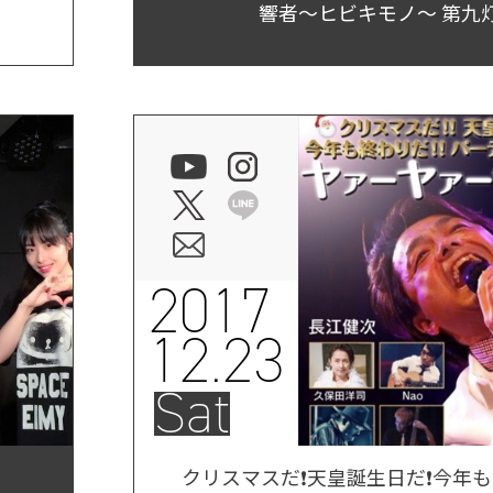
響者～ヒビキモノ～ 第九
2017
12.23
Sat
クリスマスだ❗️天皇誕生日だ❗️今年も