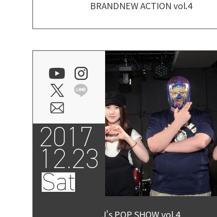
BRANDNEW ACTION vol.4
2017
12.23
Sat
J's POP SHOW vol.4