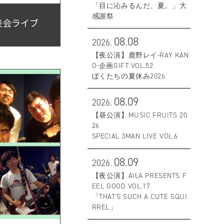
「目に沁みるんだ、夏。」大
感謝祭
発表会ライブ
08.08
2026.
【夜公演】鹿野レイ-RAY KAN
O-企画GIFT VOL.52
ぼくたちの夏休み2026
08.09
2026.
【昼公演】MUSIC FRUITS 20
26
SPECIAL 3MAN LIVE VOL.6
08.09
2026.
【夜公演】AILA PRESENTS F
EEL GOOD VOL.17
「THAT'S SUCH A CUTE SQUI
RREL」