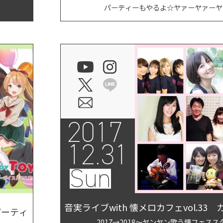
パーティーもやるよ☆ヤァーヤァーヤァ
2017
12.31
Sun
音実ライブwith 懐メロカフェvol.33
パーティ
2017→2018～ヤンヤン歌う懐フェスス