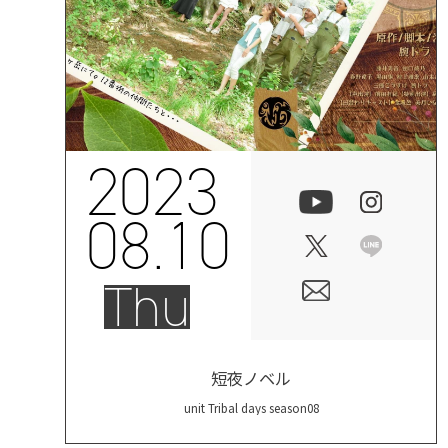
2023
08.10
Thu
短夜ノベル
unit Tribal days season08