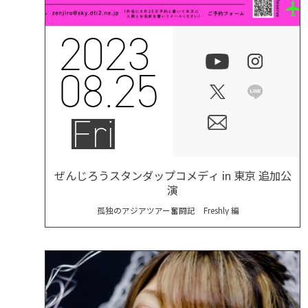
2023
08.25
Fri
ぜんじろうスタンダップコメディ in 東京 追加公
演
孤独のアジアツアー奮闘記 Freshly 編