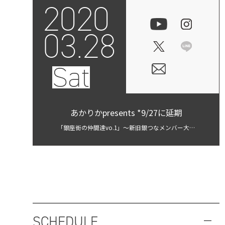
2020
03.28
Sat
あかりかpresents *9/27に延期
「銀座街の仲間達vo.1」〜新旧銀つなメンバー大集
合！〜
SCHEDULE