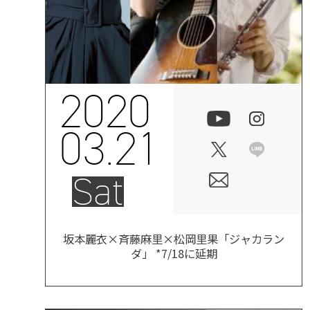
2020
03.21
Sat
坂本麗衣×斉藤麻里×松岡里果「ジャカラン
ダ」 *7/18に延期