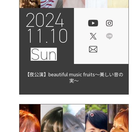
2024
11.10
Sun
【夜公演】beautiful music fruits～美しい音の
実～