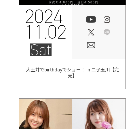
2024
11.02
Sat
大土井でbirthdayでショー！ in 二子玉川【完
売】