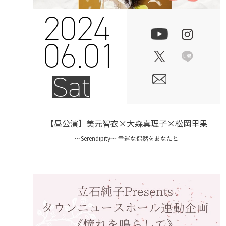
2024
06.01
Sat
【昼公演】美元智衣×大森真理子×松岡里果
〜Serendipity〜 幸運な偶然をあなたと