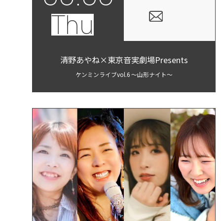
Thu
清野あやね×東京音実劇場Presents
ケンミンライブvol.6 ～山形ナイト～