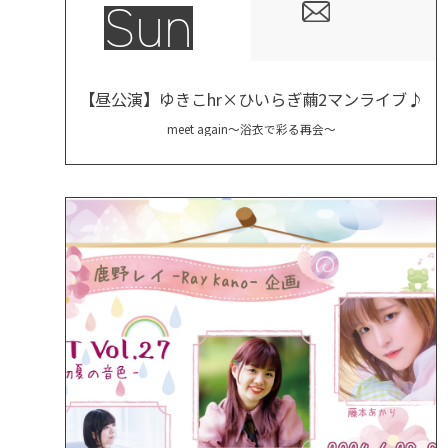
Sun
【昼公演】ゆきこhr×ひいらぎ繭2マンライブ♪
meet again～浴衣で彩る再会～