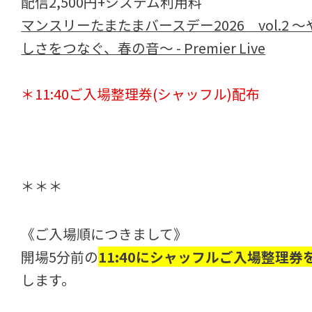
配信2,500円+システム利用料
マンスリーたまたまバースデー2026 vol.2 ～
しさをつなぐ、春の音～ - Premier Live
＊11:40ご入場整理券(シャッフル)配布
＊＊＊
《ご入場順につきまして》
開場5分前の
11:40にシャッフルご入場整理券
します。