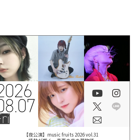
2026
08.07
ri
【夜公演】music fruits 2026 vol.31