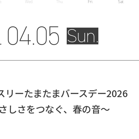
e.
Wed.
Thu.
Fri.
Sat.
04.
05
.
Sun.
リーたまたまバースデー2026
～やさしさをつなぐ、春の音～