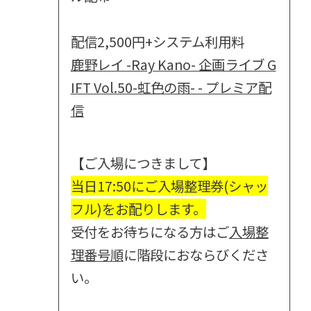
配信2,500円+システム利用料
鹿野レイ -Ray Kano- 企画ライブ G
IFT Vol.50-虹色の雨- - プレミア配
信
【ご入場につきまして】
当日17:50にご入場整理券(シャッ
フル)をお配りします。
受付をお待ちになる方はご
入場整
理番号順
に階段におならびくださ
い。