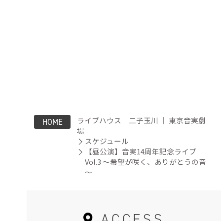
ライブハウス 二子玉川 ｜ 東京音実劇
HOME
場
スケジュール
【昼公演】音実14周年記念ライブ
Vol.3 ～希望が咲く、ありがとうの音
～
ACCESS