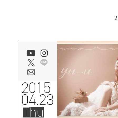
2015
04.23
Thu