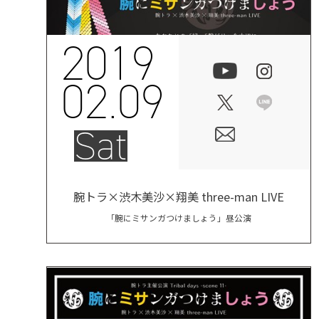
2019
02.09
Sat
腕トラ×渋木美沙×翔美 three-man LIVE
「腕にミサンガつけましょう」昼公演