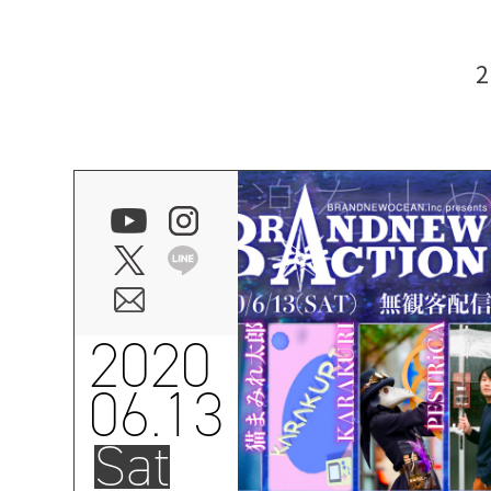
2020
06.13
Sat