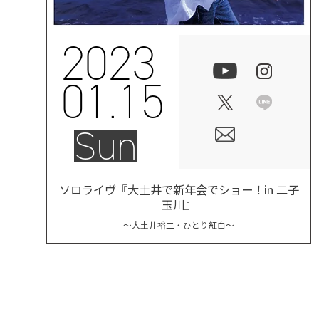
2023
01.15
Sun
ソロライヴ『大土井で新年会でショー！in 二子
玉川』
〜大土井裕二・ひとり紅白〜