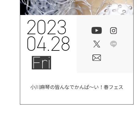
2023
04.28
Fri
小川麻琴の皆んなでかんぱ〜い！春フェス