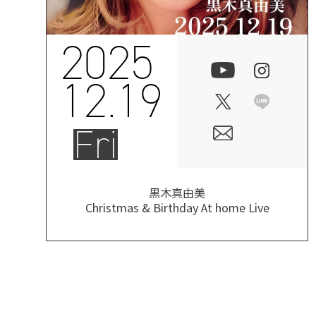
2025
12.19
Fri
黒木真由美
Christmas & Birthday At home Live