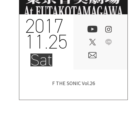
2017
11.25
Sat
F THE SONIC Vol.26